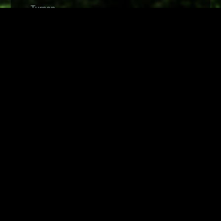
Turnen
Volleyball
Zumba
LETZTE BEITRÄGE
Kinderfußball in Hörste
Sportlerehrung der Stadt Lage
Spätsommerfest im Luna-Park, 04. – 05.
September 2026
3.Platz bei der Karate Landesmeisterschaft NRW
– Kinder und Schüler –
Hörster Karateka erfolgreich bei der Karate
Bezirksmeisterschaft Westfalen