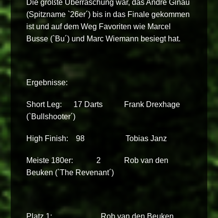
Die größte Überraschung war, das André Ginau
(Spitzname `26er´) bis in das Finale gekommen
ist und auf dem Weg Favoriten wie Marcel
Busse (`Bu´) und Marc Wiemann besiegt hat.
Ergebnisse:
Short Leg: 17 Darts Frank Drexhage
(`Bullshooter´)
High Finish: 98 Tobias Janz
Meiste 180er: 2 Rob van den
Beuken (`The Revenant´)
Platz 1: Rob van den Beuken