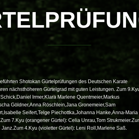
TELPRÜFU
hgeführten Shotokan Gürtelprüfungen des Deutschen Karate
ihren nächsthöheren Gürtelgrad mit guten Leistungen. Zum 9.Ky
a Schick,Daniel Irmer,Klara Marlene Quentmeier,Markus
ischa Göldner,Anna Röschlein,Jana Gronemeier,Sam
rt,Isabelle Seifert,Telge Piechottka,Johanna Hanke,Anna-Maria
m 7.Kyu (orangener Gürtel): Celia Unrau,Tom Strukmeier.Z
s Janz.Zum 4.Kyu (violetter Gürtel): Leni Roll,Marlene Saß.