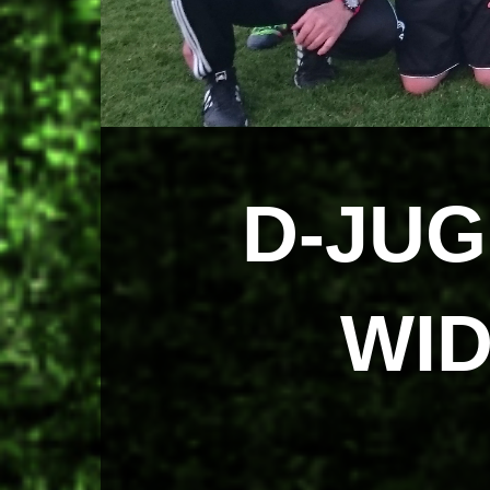
D-JUG
WID