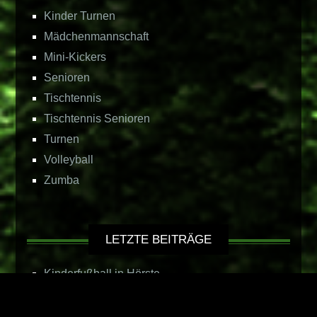
Kinder Turnen
Mädchenmannschaft
Mini-Kickers
Senioren
Tischtennis
Tischtennis Senioren
Turnen
Volleyball
Zumba
LETZTE BEITRÄGE
Kinderfußball in Hörste
Sportlerehrung der Stadt Lage
Spätsommerfest im Luna-Park, 04. – 05.